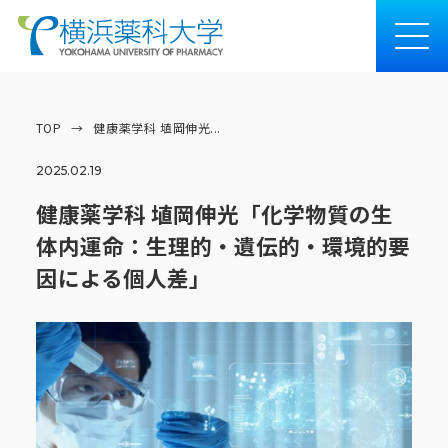
TOP
→
健康薬学科 埴岡伸光...
2025.02.19
健康薬学科 埴岡伸光「化学物質の生
体内運命：生理的・遺伝的・環境的要
因による個人差」