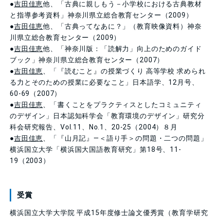
●
吉田佳恵
他、「古典に親しもう－小学校における古典教材
と指導参考資料」神奈川県立総合教育センター（2009）
●
吉田佳恵
他、「古典ってなあに？」（教育映像資料）神奈
川県立総合教育センター（2009）
●
吉田佳恵
他、「神奈川版：「読解力」向上のためのガイド
ブック」神奈川県立総合教育センター（2007）
●
吉田佳恵
、「『読むこと』の授業づくり 高等学校 求められ
る力とそのための授業に必要なこと」日本語学、12月号、
60-69（2007）
●
吉田佳恵
、「書くことをプラクティスとしたコミュニティ
のデザイン」日本認知科学会「教育環境のデザイン」研究分
科会研究報告、Vol.11、No.1、20-25（2004）８月
●
吉田佳恵
、「『山月記』―＜語り手＞の問題・二つの問題」
横浜国立大学「横浜国大国語教育研究」第18号、11-
19（2003）
受賞
横浜国立大学大学院 平成15年度修士論文優秀賞（教育学研究