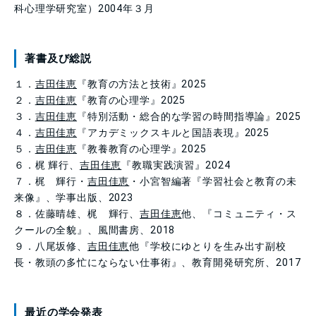
科心理学研究室）2004年３月
著書及び総説
１．
吉田佳恵
『教育の方法と技術』2025
２．
吉田佳恵
『教育の心理学』2025
３．
吉田佳恵
『特別活動・総合的な学習の時間指導論』2025
４．
吉田佳恵
『アカデミックスキルと国語表現』2025
５．
吉田佳恵
『教養教育の心理学』2025
６．梶 輝行、
吉田佳恵
『教職実践演習』2024
７．梶 輝行・
吉田佳恵
・小宮智編著『学習社会と教育の未
来像』、学事出版、2023
８．佐藤晴雄、梶 輝行、
吉田佳恵
他、『コミュニティ・ス
クールの全貌』、風間書房、2018
９．八尾坂修、
吉田佳恵
他『学校にゆとりを生み出す副校
長・教頭の多忙にならない仕事術』、教育開発研究所、2017
最近の学会発表