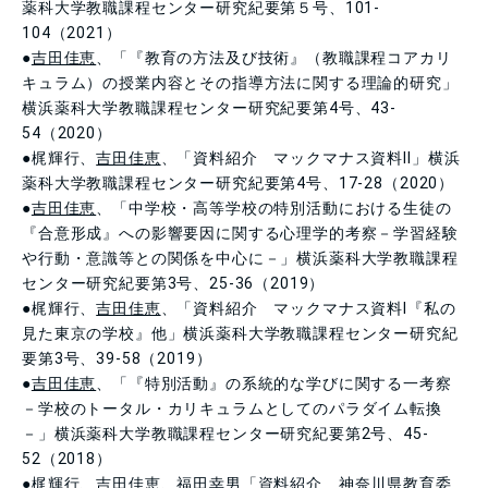
薬科大学教職課程センター研究紀要第５号、101-
104（2021）
●
吉田佳恵
、「『教育の方法及び技術』（教職課程コアカリ
キュラム）の授業内容とその指導方法に関する理論的研究」
横浜薬科大学教職課程センター研究紀要第4号、43-
54（2020）
●梶輝行、
吉田佳恵
、「資料紹介 マックマナス資料Ⅱ」横浜
薬科大学教職課程センター研究紀要第4号、17-28（2020）
●
吉田佳恵
、「中学校・高等学校の特別活動における生徒の
『合意形成』への影響要因に関する心理学的考察－学習経験
や行動・意識等との関係を中心に－」横浜薬科大学教職課程
センター研究紀要第3号、25-36（2019）
●梶輝行、
吉田佳恵
、「資料紹介 マックマナス資料Ⅰ『私の
見た東京の学校』他」横浜薬科大学教職課程センター研究紀
要第3号、39-58（2019）
●
吉田佳恵
、「『特別活動』の系統的な学びに関する一考察
－学校のトータル・カリキュラムとしてのパラダイム転換
－」横浜薬科大学教職課程センター研究紀要第2号、45-
52（2018）
●梶輝行、
吉田佳恵
、福田幸男「資料紹介 神奈川県教育委