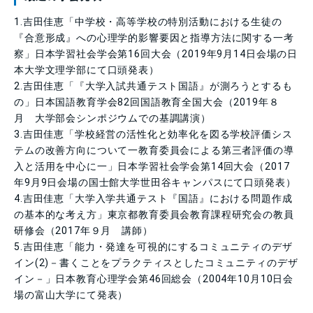
1.吉田佳恵「中学校・高等学校の特別活動における生徒の
『合意形成』への心理学的影響要因と指導方法に関する一考
察」日本学習社会学会第16回大会（2019年9月14日会場の日
本大学文理学部にて口頭発表）
2.吉田佳恵「『大学入試共通テスト国語』が測ろうとするも
の」日本国語教育学会82回国語教育全国大会（2019年８
月 大学部会シンポジウムでの基調講演）
3.吉田佳恵「学校経営の活性化と効率化を図る学校評価シス
テムの改善方向について一教育委員会による第三者評価の導
入と活用を中心に一」日本学習社会学会第14回大会（2017
年9月9日会場の国士館大学世田谷キャンパスにて口頭発表）
4.吉田佳恵「大学入学共通テスト『国語』における問題作成
の基本的な考え方」東京都教育委員会教育課程研究会の教員
研修会（2017年９月 講師）
5.吉田佳恵「能力・発達を可視的にするコミュニティのデザ
イン(2)－書くことをプラクティスとしたコミュニティのデザ
イン－」日本教育心理学会第46回総会（2004年10月10日会
場の富山大学にて発表）