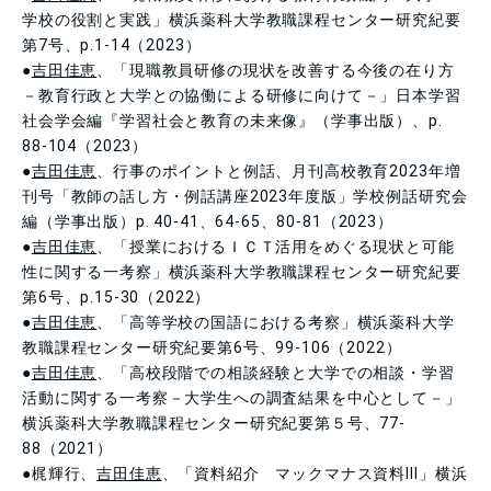
学校の役割と実践」横浜薬科大学教職課程センター研究紀要
第7号、p.1-14（2023）
●
吉田佳恵
、「現職教員研修の現状を改善する今後の在り方
－教育行政と大学との協働による研修に向けて－」日本学習
社会学会編『学習社会と教育の未来像』（学事出版）、p.
88-104（2023）
●
吉田佳恵
、行事のポイントと例話、月刊高校教育2023年増
刊号「教師の話し方・例話講座2023年度版」学校例話研究会
編（学事出版）p. 40-41、64-65、80-81（2023）
●
吉田佳恵
、「授業におけるＩＣＴ活用をめぐる現状と可能
性に関する一考察」横浜薬科大学教職課程センター研究紀要
第6号、p.15-30（2022）
●
吉田佳恵
、「高等学校の国語における考察」横浜薬科大学
教職課程センター研究紀要第6号、99-106（2022）
●
吉田佳恵
、「高校段階での相談経験と大学での相談・学習
活動に関する一考察－大学生への調査結果を中心として－」
横浜薬科大学教職課程センター研究紀要第５号、77-
88（2021）
●梶輝行、
吉田佳恵
、「資料紹介 マックマナス資料Ⅲ」横浜