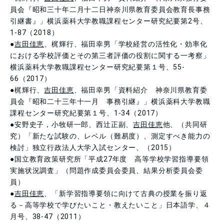
員会『昭和三十年二月十二日神奈川県教育委員会教育長事務
引継書』」横浜薬科大学教職課程センター研究紀要第2号、
1-87（2018）
●
吉田佳恵
、梶輝行、福田幸男「学校経営の活性化・効率化
における学校評価とその第三者評価の役割に関する一考察」
横浜薬科大学教職課程センター研究紀要第１号、55-
66（2017）
●梶輝行、
吉田佳恵
、福田幸男「資料紹介 神奈川県教育委
員会『昭和二十三年十一月 事務引継』」横浜薬科大学教職
課程センター研究紀要第１号、1-34（2017）
●安野史子，小牧研一郎、西辻正副、
吉田佳恵
他、（共同研
究）「新たな試験の、レベル（難易度）、測定すべき能力の
検討」独立行政法人大学入試センター、（2015）
●国立教育政策研究所「平成27年度 高等学校学習指導要領
実施状況調査」（問題作成委員会委員、結果分析委員会委
員）
●
吉田佳恵
、「新学習指導要領に向けて古典の授業を振り返
る－高等学校で学びたいこと・教えたいこと」日本語学、４
月号、38-47（2011）