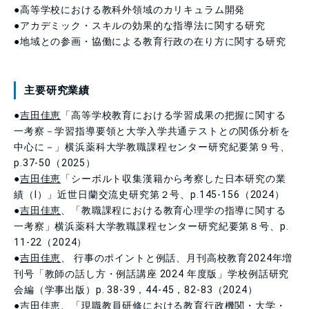
●高等学校における教科外領域のカリキュラム開発
●アカデミック・スキルの効果的な指導法に関する研究
●地域との参画・協働による教育行政の在り方に関する研究
主要研究業績
●
吉田佳恵
「高等学校教育における学習成果の把握に関する
一考察－学習指導要領と大学入学共通テストとの関係分析を
中心に－」横浜薬科大学教職課程センター研究紀要第９号、
p.37-50（2025）
●
吉田佳恵
「シーボルト収集漢籍から考察した日本研究の業
績（Ⅰ）」近世日蘭交流史研究第２号、p.145-156（2024）
●
吉田佳恵
、「教職課程における教育心理学の指導に関する
一考察」横浜薬科大学教職課程センター研究紀要第８号、p.
11-22（2024）
●
吉田佳恵
、 行事のポイントと例話、月刊高校教育2024年増
刊号「教師の話し方・例話講座 2024 年度版」学校例話研究
会編（学事出版）p. 38-39，44-45，82-83（2024）
●
吉田佳恵
、「現職教員研修における教育行政機関・大学・