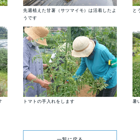
先週植えた甘薯（サツマイモ）は活着したよ
と
うです
す
トマトの手入れをします
暑
一覧に戻る