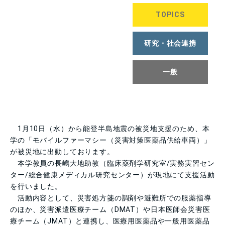
TOPICS
研究・社会連携
一般
1
月
10
日（水）から能登半島地震の被災地支援のため、本
学の「モバイルファーマシー（災害対策医薬品供給車両）」
が被災地に出動しております。
本学教員の長嶋大地助教（臨床薬剤学研究室
/
実務実習セン
ター
/
総合健康メディカル研究センター）が現地にて支援活動
を行いました。
活動内容として、災害処方箋の調剤や避難所での服薬指導
のほか、災害派遣医療チーム（
DMAT
）や日本医師会災害医
療チーム（
JMAT
）と連携し、医療用医薬品や一般用医薬品