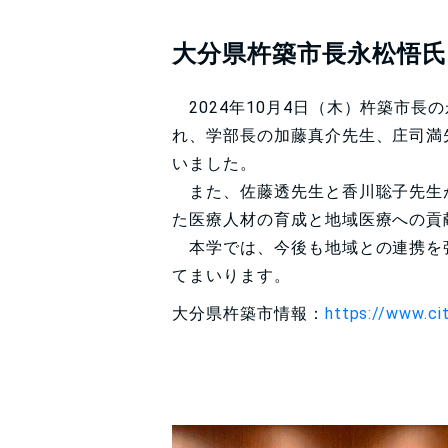
大分県杵築市長永松悟
2024
年
10
月
4
日（木）杵築市長の
れ、学部長の加藤真介先生、庄司満
いました。
また、佐藤透先生と香川聡子先生
た医療人材の育成と地域医療への貢
本学では、今後も地域との連携を
てまいります。
大分県杵築市情報：
https://www.city