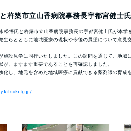
氏と杵築市立山香病院事務長宇都宮健士
永松悟氏と杵築市立山香病院事務長の宇都宮健士氏が本学
先生らとともに地域医療の現状や今後の展望について意見
が施設見学に同行いたしました。この訪問を通じて、地域
献が、ますます重要であることを再確認しました。
強化し、地元を含めた地域医療に貢献できる薬剤師の育成
.kitsuki.lg.jp/