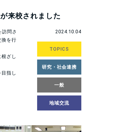
氏が来校されました
を訪問さ
2024.10.04
交換を行
TOPICS
に根ざし
研究・社会連携
を目指し
一般
地域交流