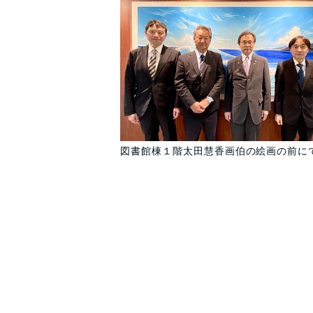
図書館棟１階太田慧香画伯の絵画の前に