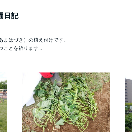
園日記
あまはづき）の植え付けです。
ことを祈ります...