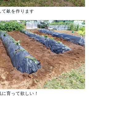
して畝を作ります
気に育って欲しい！