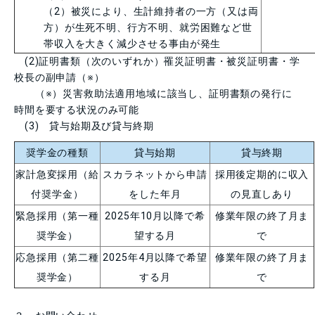
（
2
）被災により、生計維持者の一方（又は両
方）が生死不明、行方不明、就労困難など世
帯収入を大きく減少させる事由が発生
(2)証明書類（次のいずれか）罹災証明書・被災証明書・学
校長の副申請（※）
（※）災害救助法適用地域に該当し、証明書類の発行に
時間を要する状況のみ可能
(3) 貸与始期及び貸与終期
奨学金の種類
貸与始期
貸与終期
家計急変採用（給
スカラネットから申請
採用後定期的に収入
付奨学金）
をした年月
の見直しあり
緊急採用（第一種
2025年10月以降で希
修業年限の終了月ま
奨学金）
望する月
で
応急採用（第二種
2025年
4
月以降で希望
修業年限の終了月ま
奨学金）
する月
で