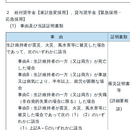
２ 給付奨学金【家計急変採用】、貸与奨学金【緊急採用・
応急採用】
(1) 事由及び当該証明書類
事 由
証明書類
生計維持者が震災、火災、風水害等に被災した場合
であって、次のいずれかに該当
事由
A
：生計維持者の一方（又は両方）が死亡
した場合
事由
B
：生計維持者の一方（又は両方）が事故
又は病気により、半年以上、就労が困難な場
罹災証明書
合
等
事由
C
：生計維持者の一方（又は両方）が失職
(詳細要相
（非自発的失業の場合に限る）した場合
事由
D
：生計維持者が震災、火災、風水害等に
談
)
被災した場合であって次の（
1
）（
2
）のいず
れかに該当
（
1
）上記
A
～
C
のいずれかに該当