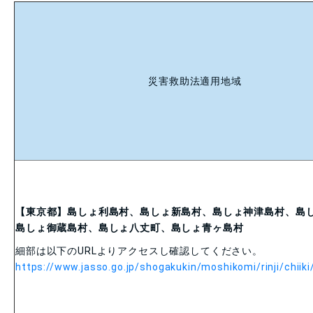
災害救助法適用地域
【東京都】島しょ利島村、島しょ新島村、島しょ神津島村、島
島しょ御蔵島村、島しょ八丈町、島しょ青ヶ島村
細部は以下の
URL
よりアクセスし確認してください。
https://www.jasso.go.jp/shogakukin/moshikomi/rinji/chiiki