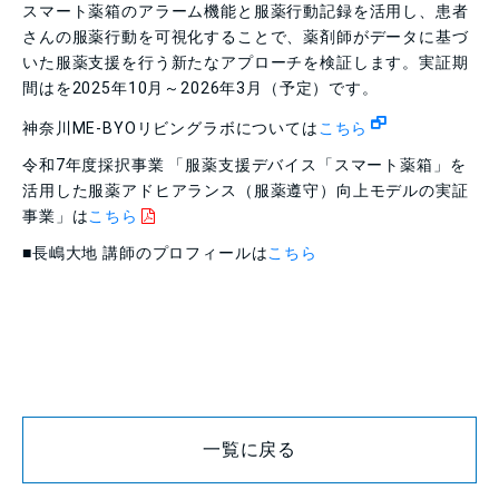
スマート薬箱のアラーム機能と服薬行動記録を活用し、患者
さんの服薬行動を可視化することで、薬剤師がデータに基づ
いた服薬支援を行う新たなアプローチを検証します。実証期
間はを2025年10月～2026年3月（予定）です。
神奈川ME-BYOリビングラボについては
こちら
令和7年度採択事業
「服薬支援デバイス「スマート薬箱」を
活用した服薬アドヒアランス（服薬遵守）向上モデルの実証
事業」は
こちら
■長嶋大地 講師のプロフィールは
こちら
一覧に戻る