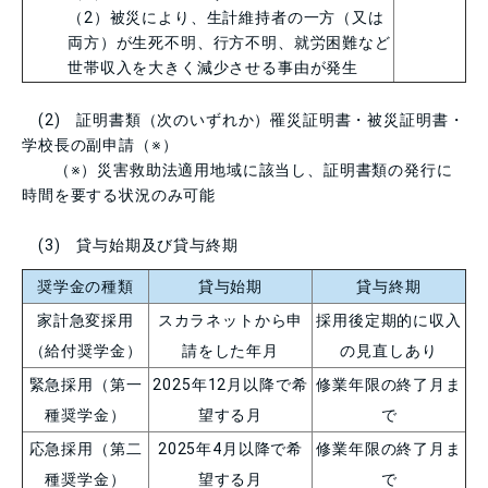
（
2
）被災により、生計維持者の一方（又は
両方）が生死不明、行方不明、就労困難など
世帯収入を大きく減少させる事由が発生
(2) 証明書類（次のいずれか）罹災証明書・被災証明書・
学校長の副申請（※）
（※）災害救助法適用地域に該当し、証明書類の発行に
時間を要する状況のみ可能
(3) 貸与始期及び貸与終期
奨学金の種類
貸与始期
貸与終期
家計急変採用
スカラネットから申
採用後定期的に収入
（給付奨学金）
請をした年月
の見直しあり
緊急採用（第一
2025年
12
月以降で希
修業年限の終了月ま
種奨学金）
望する月
で
応急採用（第二
2025年
4
月以降で希
修業年限の終了月ま
種奨学金）
望する月
で