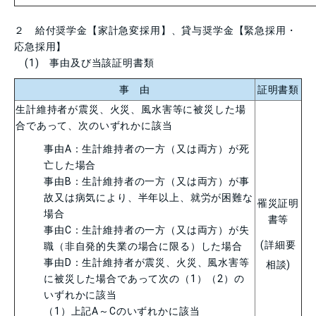
２ 給付奨学金【家計急変採用】、貸与奨学金【緊急採用・
応急採用】
(1) 事由及び当該証明書類
事 由
証明書類
生計維持者が震災、火災、風水害等に被災した場
合であって、次のいずれかに該当
事由
A
：生計維持者の一方（又は両方）が死
亡した場合
事由
B
：生計維持者の一方（又は両方）が事
故又は病気により、半年以上、就労が困難な
罹災証明
場合
書等
事由
C
：生計維持者の一方（又は両方）が失
(詳細要
職（非自発的失業の場合に限る）した場合
事由
D
：生計維持者が震災、火災、風水害等
相談
)
に被災した場合であって次の（
1
）（
2
）の
いずれかに該当
（
1
）上記
A
～
C
のいずれかに該当