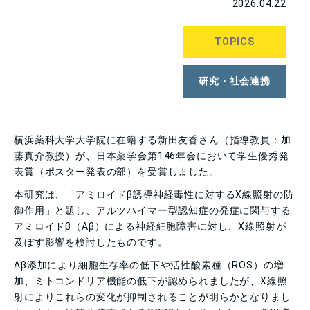
2026.04.22
TOPICS
研究・社会連携
横浜薬科大学大学院に在籍する新田友香さん（指導教員：加
藤真介教授）が、日本薬学会第146年会において学生優秀発
表賞（ポスター発表の部）を受賞しました。
本研究は、「アミロイドβ誘導神経毒性に対するX線照射の防
御作用」と題し、アルツハイマー型認知症の発症に関与する
アミロイドβ（Aβ）による神経細胞障害に対し、X線照射が
及ぼす影響を検討したものです。
Aβ添加により細胞生存率の低下や活性酸素種（ROS）の増
加、ミトコンドリア機能の低下が認められましたが、X線照
射によりこれらの変化が抑制されることが明らかとなりまし